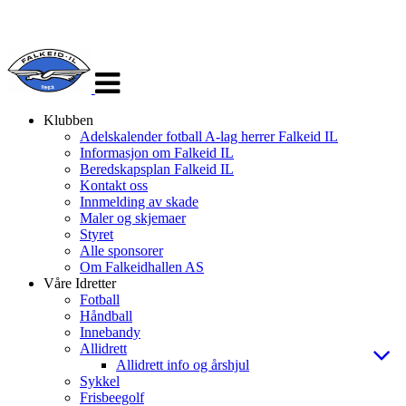
Veksle
navigasjon
Klubben
Adelskalender fotball A-lag herrer Falkeid IL
Informasjon om Falkeid IL
Beredskapsplan Falkeid IL
Kontakt oss
Innmelding av skade
Maler og skjemaer
Styret
Alle sponsorer
Om Falkeidhallen AS
Våre Idretter
Fotball
Håndball
Innebandy
Allidrett
Allidrett info og årshjul
Sykkel
Frisbeegolf