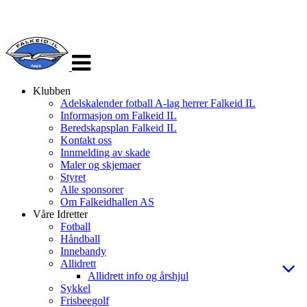
Veksle
navigasjon
Klubben
Adelskalender fotball A-lag herrer Falkeid IL
Informasjon om Falkeid IL
Beredskapsplan Falkeid IL
Kontakt oss
Innmelding av skade
Maler og skjemaer
Styret
Alle sponsorer
Om Falkeidhallen AS
Våre Idretter
Fotball
Håndball
Innebandy
Allidrett
Allidrett info og årshjul
Sykkel
Frisbeegolf