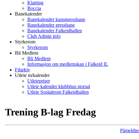
Klatring
Boccia
Banekalender
Banekalender kunstgressbane
Banekalender gressbane
Banekalender Falkeidhallen
Club Admin info
Styrkerom
Styrkerom
Bli Medlem
Bli Medlem
Informasjon om medlemskap i Falkeid IL
Filarkiv
Utleie m/kalender
Utleiepriser
Utleie kalender klubbhus storsal
Utleie Soslaitrom Falkeidhallen
Trening B-lag Fredag
Påmeldin