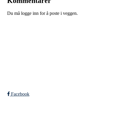
Kommentarer
Du må logge inn for å poste i veggen.
Falkeid IL
Tysværvågvegen 597
Org. nr: 977544459
post@falkeid-idrettslag.no
Facebook
Bli medlem i klubben!