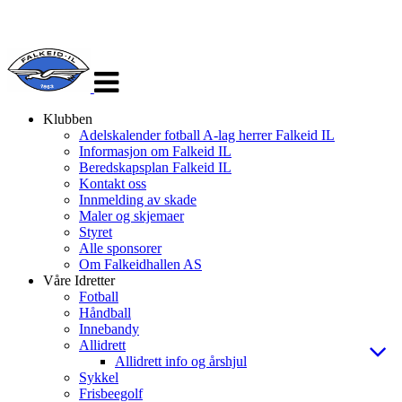
Veksle
navigasjon
Klubben
Adelskalender fotball A-lag herrer Falkeid IL
Informasjon om Falkeid IL
Beredskapsplan Falkeid IL
Kontakt oss
Innmelding av skade
Maler og skjemaer
Styret
Alle sponsorer
Om Falkeidhallen AS
Våre Idretter
Fotball
Håndball
Innebandy
Allidrett
Allidrett info og årshjul
Sykkel
Frisbeegolf