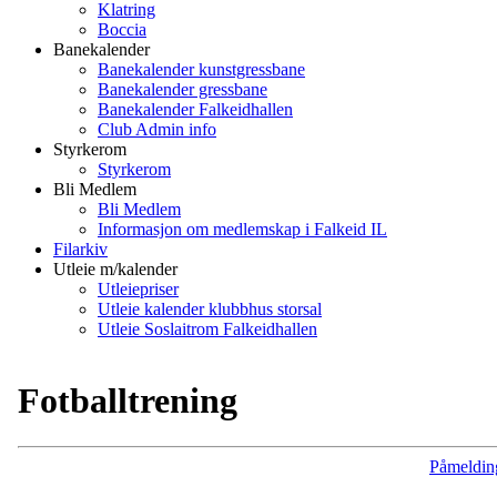
Klatring
Boccia
Banekalender
Banekalender kunstgressbane
Banekalender gressbane
Banekalender Falkeidhallen
Club Admin info
Styrkerom
Styrkerom
Bli Medlem
Bli Medlem
Informasjon om medlemskap i Falkeid IL
Filarkiv
Utleie m/kalender
Utleiepriser
Utleie kalender klubbhus storsal
Utleie Soslaitrom Falkeidhallen
Fotballtrening
Påmeldin