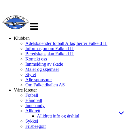
Veksle
navigasjon
Klubben
Adelskalender fotball A-lag herrer Falkeid IL
Informasjon om Falkeid IL
Beredskapsplan Falkeid IL
Kontakt oss
Innmelding av skade
Maler og skjemaer
Styret
Alle sponsorer
Om Falkeidhallen AS
Våre Idretter
Fotball
Håndball
Innebandy
Allidrett
Allidrett info og årshjul
Sykkel
Frisbeegolf