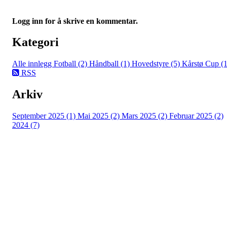
Logg inn for å skrive en kommentar.
Kategori
Alle innlegg
Fotball (2)
Håndball (1)
Hovedstyre (5)
Kårstø Cup (1
RSS
Arkiv
September 2025 (1)
Mai 2025 (2)
Mars 2025 (2)
Februar 2025 (2)
2024 (7)
Falkeid IL
Tysværvågvegen 597
Org. nr: 977544459