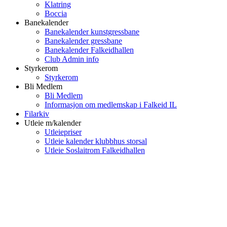
Klatring
Boccia
Banekalender
Banekalender kunstgressbane
Banekalender gressbane
Banekalender Falkeidhallen
Club Admin info
Styrkerom
Styrkerom
Bli Medlem
Bli Medlem
Informasjon om medlemskap i Falkeid IL
Filarkiv
Utleie m/kalender
Utleiepriser
Utleie kalender klubbhus storsal
Utleie Soslaitrom Falkeidhallen