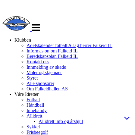
Veksle
navigasjon
Klubben
Adelskalender fotball A-lag herrer Falkeid IL
Informasjon om Falkeid IL
Beredskapsplan Falkeid IL
Kontakt oss
Innmelding av skade
Maler og skjemaer
Styret
Alle sponsorer
Om Falkeidhallen AS
Våre Idretter
Fotball
Håndball
Innebandy
Allidrett
Allidrett info og årshjul
Sykkel
Frisbeegolf