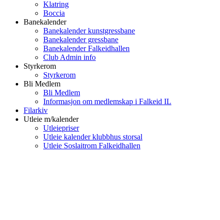
Klatring
Boccia
Banekalender
Banekalender kunstgressbane
Banekalender gressbane
Banekalender Falkeidhallen
Club Admin info
Styrkerom
Styrkerom
Bli Medlem
Bli Medlem
Informasjon om medlemskap i Falkeid IL
Filarkiv
Utleie m/kalender
Utleiepriser
Utleie kalender klubbhus storsal
Utleie Soslaitrom Falkeidhallen
Falkeid IL