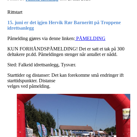
Rittstart
15. juni er det igjen Hervik Rør Barneritt på Troppene
idrettsanlegg
Påmelding gjøres via denne linken:
PÅMELDING
KUN FORHÅNDSPÅMELDING! Det er satt et tak på 300
deltakere pr.dd. Påmeldingen stenger når antallet er nådd.
Sted: Falkeid idrettsanlegg, Tysvær.
Starttider og distanser: Det kan forekomme små endringer ift
starttidspunkter. Distanse
velges ved påmelding.