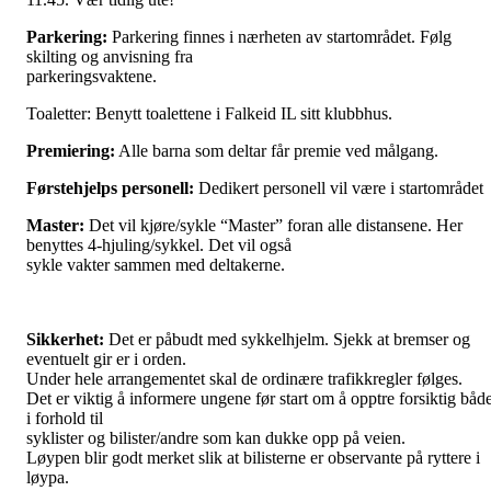
Parkering:
Parkering finnes i nærheten av startområdet. Følg
skilting og anvisning fra
parkeringsvaktene.
Toaletter: Benytt toalettene i Falkeid IL sitt klubbhus.
Premiering:
Alle barna som deltar får premie ved målgang.
Førstehjelps personell:
Dedikert personell vil være i startområdet
Master:
Det vil kjøre/sykle “Master” foran alle distansene. Her
benyttes 4-hjuling/sykkel. Det vil også
sykle vakter sammen med deltakerne.
Sikkerhet:
Det er påbudt med sykkelhjelm. Sjekk at bremser og
eventuelt gir er i orden.
Under hele arrangementet skal de ordinære trafikkregler følges.
Det er viktig å informere ungene før start om å opptre forsiktig båd
i forhold til
syklister og bilister/andre som kan dukke opp på veien.
Løypen blir godt merket slik at bilisterne er observante på ryttere i
løypa.