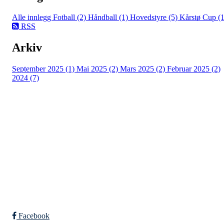
Alle innlegg
Fotball (2)
Håndball (1)
Hovedstyre (5)
Kårstø Cup (1
RSS
Arkiv
September 2025 (1)
Mai 2025 (2)
Mars 2025 (2)
Februar 2025 (2)
2024 (7)
Falkeid IL
Tysværvågvegen 597
Org. nr: 977544459
post@falkeid-idrettslag.no
Facebook