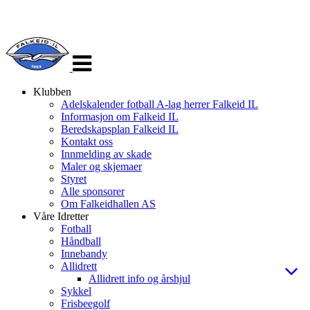
Veksle
navigasjon
Klubben
Adelskalender fotball A-lag herrer Falkeid IL
Informasjon om Falkeid IL
Beredskapsplan Falkeid IL
Kontakt oss
Innmelding av skade
Maler og skjemaer
Styret
Alle sponsorer
Om Falkeidhallen AS
Våre Idretter
Fotball
Håndball
Innebandy
Allidrett
Allidrett info og årshjul
Sykkel
Frisbeegolf