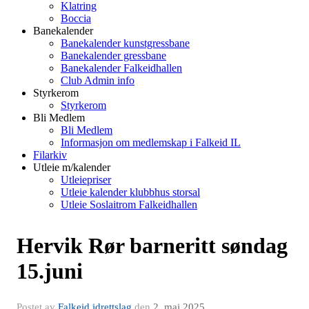
Klatring
Boccia
Banekalender
Banekalender kunstgressbane
Banekalender gressbane
Banekalender Falkeidhallen
Club Admin info
Styrkerom
Styrkerom
Bli Medlem
Bli Medlem
Informasjon om medlemskap i Falkeid IL
Filarkiv
Utleie m/kalender
Utleiepriser
Utleie kalender klubbhus storsal
Utleie Soslaitrom Falkeidhallen
Hervik Rør barneritt søndag
15.juni
Postet av
Falkeid idrettslag
den
2. mai 2025