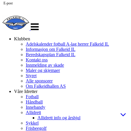
E-post
Veksle
navigasjon
Klubben
Adelskalender fotball A-lag herrer Falkeid IL
Informasjon om Falkeid IL
Beredskapsplan Falkeid IL
Kontakt oss
Innmelding av skade
Maler og skjemaer
Styret
Alle sponsorer
Om Falkeidhallen AS
Våre Idretter
Fotball
Håndball
Innebandy
Allidrett
Allidrett info og årshjul
Sykkel
Frisbeegolf