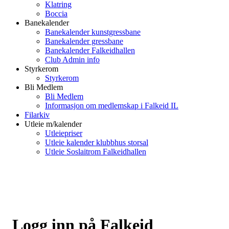
Klatring
Boccia
Banekalender
Banekalender kunstgressbane
Banekalender gressbane
Banekalender Falkeidhallen
Club Admin info
Styrkerom
Styrkerom
Bli Medlem
Bli Medlem
Informasjon om medlemskap i Falkeid IL
Filarkiv
Utleie m/kalender
Utleiepriser
Utleie kalender klubbhus storsal
Utleie Soslaitrom Falkeidhallen
Logg inn på Falkeid