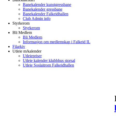
Banekalender kunstgressbane
Banekalender gressbane
Banekalender Falkeidhallen
Club Admin info
Styrkerom
Styrkerom
Bli Medlem
Bli Medlem
Informasjon om medlemskap i Falkeid IL
Filarkiv
Utleie m/kalender
Utleiepriser
Utleie kalender klubbhus storsal
Utleie Soslaitrom Falkeidhallen