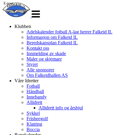
E-post
Veksle
navigasjon
Klubben
Adelskalender fotball A-lag herrer Falkeid IL
Informasjon om Falkeid IL
Beredskapsplan Falkeid IL
Kontakt oss
Innmelding av skade
Maler og skjemaer
Styret
Alle sponsorer
Om Falkeidhallen AS
Våre Idretter
Fotball
Håndball
Innebandy
Allidrett
Allidrett info og årshjul
Sykkel
Frisbeegolf
Klatring
Boccia
Banekalender