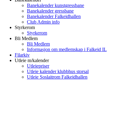
Banekalender kunstgressbane
Banekalender gressbane
Banekalender Falkeidhallen
Club Admin info
Styrkerom
Styrkerom
Bli Medlem
Bli Medlem
Informasjon om medlemskap i Falkeid IL
Filarkiv
Utleie m/kalender
Utleiepriser
Utleie kalender klubbhus storsal
Utleie Soslaitrom Falkeidhallen
Falkeid IL
Tysværvågvegen 597