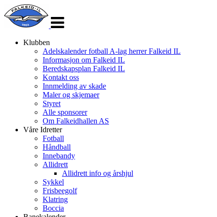
Veksle
navigasjon
Klubben
Adelskalender fotball A-lag herrer Falkeid IL
Informasjon om Falkeid IL
Beredskapsplan Falkeid IL
Kontakt oss
Innmelding av skade
Maler og skjemaer
Styret
Alle sponsorer
Om Falkeidhallen AS
Våre Idretter
Fotball
Håndball
Innebandy
Allidrett
Allidrett info og årshjul
Sykkel
Frisbeegolf
Klatring
Boccia
Banekalender