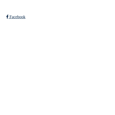
post@falkeid-idrettslag.no
Facebook
Bli medlem i klubben!