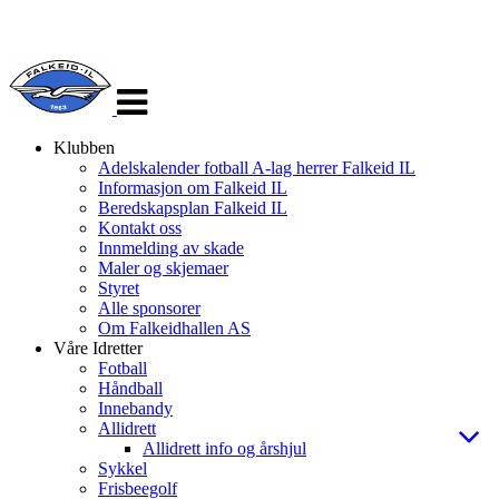
Veksle
navigasjon
Klubben
Adelskalender fotball A-lag herrer Falkeid IL
Informasjon om Falkeid IL
Beredskapsplan Falkeid IL
Kontakt oss
Innmelding av skade
Maler og skjemaer
Styret
Alle sponsorer
Om Falkeidhallen AS
Våre Idretter
Fotball
Håndball
Innebandy
Allidrett
Allidrett info og årshjul
Sykkel
Frisbeegolf