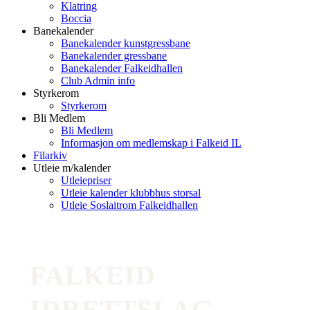
Klatring
Boccia
Banekalender
Banekalender kunstgressbane
Banekalender gressbane
Banekalender Falkeidhallen
Club Admin info
Styrkerom
Styrkerom
Bli Medlem
Bli Medlem
Informasjon om medlemskap i Falkeid IL
Filarkiv
Utleie m/kalender
Utleiepriser
Utleie kalender klubbhus storsal
Utleie Soslaitrom Falkeidhallen
FALKEID
IDRETTSLAG