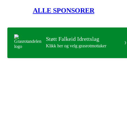
ALLE SPONSORER
Støtt Falkeid Idrettslag
Klikk her og velg grasrotmottaker
Falkeid IL
Tysværvågvegen 597
Org. nr: 977544459