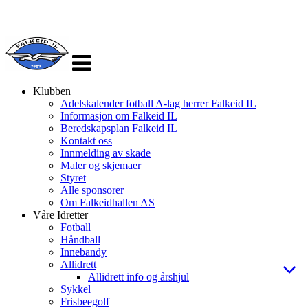
Veksle
navigasjon
Klubben
Adelskalender fotball A-lag herrer Falkeid IL
Informasjon om Falkeid IL
Beredskapsplan Falkeid IL
Kontakt oss
Innmelding av skade
Maler og skjemaer
Styret
Alle sponsorer
Om Falkeidhallen AS
Våre Idretter
Fotball
Håndball
Innebandy
Allidrett
Allidrett info og årshjul
Sykkel
Frisbeegolf