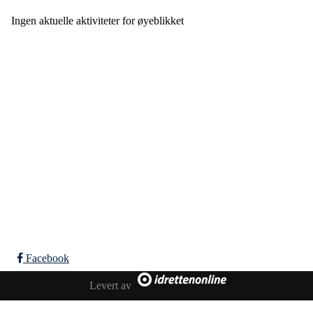
Ingen aktuelle aktiviteter for øyeblikket
Falkeid IL
Tysværvågvegen 597
Org. nr: 977544459
post@falkeid-idrettslag.no
Facebook
Bli medlem i klubben!
Levert av