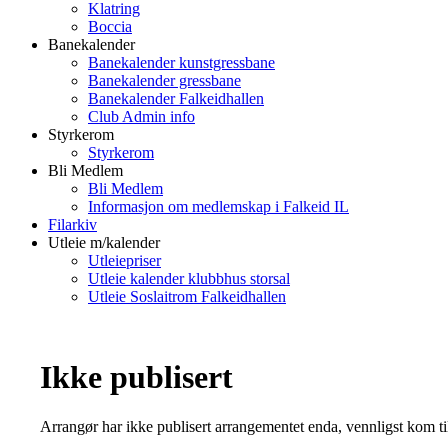
Klatring
Boccia
Banekalender
Banekalender kunstgressbane
Banekalender gressbane
Banekalender Falkeidhallen
Club Admin info
Styrkerom
Styrkerom
Bli Medlem
Bli Medlem
Informasjon om medlemskap i Falkeid IL
Filarkiv
Utleie m/kalender
Utleiepriser
Utleie kalender klubbhus storsal
Utleie Soslaitrom Falkeidhallen
Ikke publisert
Arrangør har ikke publisert arrangementet enda, vennligst kom ti