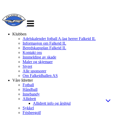
Veksle
navigasjon
Klubben
Adelskalender fotball A-lag herrer Falkeid IL
Informasjon om Falkeid IL
Beredskapsplan Falkeid IL
Kontakt oss
Innmelding av skade
Maler og skjemaer
Styret
Alle sponsorer
Om Falkeidhallen AS
Våre Idretter
Fotball
Håndball
Innebandy
Allidrett
Allidrett info og årshjul
Sykkel
Frisbeegolf