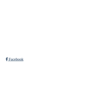
Falkeid IL
Tysværvågvegen 597
Org. nr: 977544459
post@falkeid-idrettslag.no
Facebook
Bli medlem i klubben!