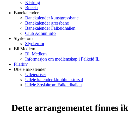
Klatring
Boccia
Banekalender
Banekalender kunstgressbane
Banekalender gressbane
Banekalender Falkeidhallen
Club Admin info
Styrkerom
Styrkerom
Bli Medlem
Bli Medlem
Informasjon om medlemskap i Falkeid IL
Filarkiv
Utleie m/kalender
Utleiepriser
Utleie kalender klubbhus storsal
Utleie Soslaitrom Falkeidhallen
Dette arrangementet finnes ikk