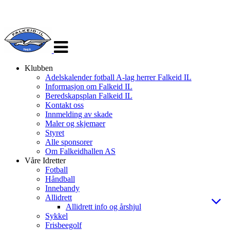
Veksle
navigasjon
Klubben
Adelskalender fotball A-lag herrer Falkeid IL
Informasjon om Falkeid IL
Beredskapsplan Falkeid IL
Kontakt oss
Innmelding av skade
Maler og skjemaer
Styret
Alle sponsorer
Om Falkeidhallen AS
Våre Idretter
Fotball
Håndball
Innebandy
Allidrett
Allidrett info og årshjul
Sykkel
Frisbeegolf