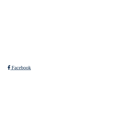
Falkeid IL
Tysværvågvegen 597
Org. nr: 977544459
post@falkeid-idrettslag.no
Facebook
Bli medlem i klubben!