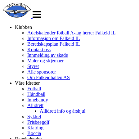
Veksle
navigasjon
Klubben
Adelskalender fotball A-lag herrer Falkeid IL
Informasjon om Falkeid IL
Beredskapsplan Falkeid IL
Kontakt oss
Innmelding av skade
Maler og skjemaer
Styret
Alle sponsorer
Om Falkeidhallen AS
Våre Idretter
Fotball
Håndball
Innebandy
Allidrett
Allidrett info og årshjul
Sykkel
Frisbeegolf
Klatring
Boccia
Banekalender