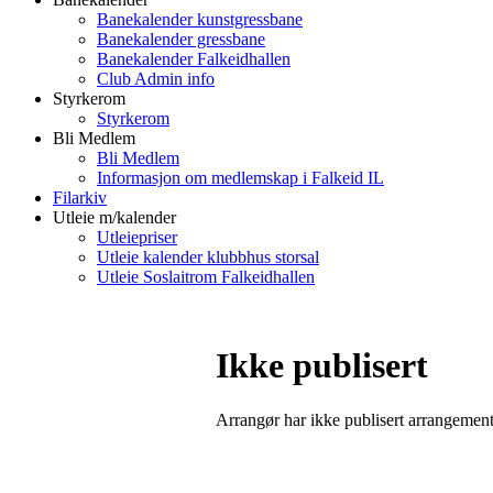
Banekalender kunstgressbane
Banekalender gressbane
Banekalender Falkeidhallen
Club Admin info
Styrkerom
Styrkerom
Bli Medlem
Bli Medlem
Informasjon om medlemskap i Falkeid IL
Filarkiv
Utleie m/kalender
Utleiepriser
Utleie kalender klubbhus storsal
Utleie Soslaitrom Falkeidhallen
Ikke publisert
Arrangør har ikke publisert arrangemente