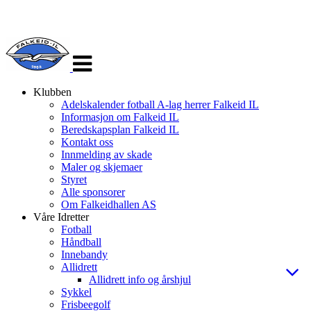
Veksle
navigasjon
Klubben
Adelskalender fotball A-lag herrer Falkeid IL
Informasjon om Falkeid IL
Beredskapsplan Falkeid IL
Kontakt oss
Innmelding av skade
Maler og skjemaer
Styret
Alle sponsorer
Om Falkeidhallen AS
Våre Idretter
Fotball
Håndball
Innebandy
Allidrett
Allidrett info og årshjul
Sykkel
Frisbeegolf