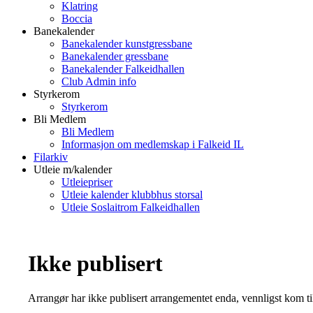
Klatring
Boccia
Banekalender
Banekalender kunstgressbane
Banekalender gressbane
Banekalender Falkeidhallen
Club Admin info
Styrkerom
Styrkerom
Bli Medlem
Bli Medlem
Informasjon om medlemskap i Falkeid IL
Filarkiv
Utleie m/kalender
Utleiepriser
Utleie kalender klubbhus storsal
Utleie Soslaitrom Falkeidhallen
Ikke publisert
Arrangør har ikke publisert arrangementet enda, vennligst kom ti