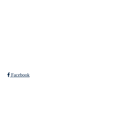
Falkeid IL
Tysværvågvegen 597
Org. nr: 977544459
post@falkeid-idrettslag.no
Facebook
Bli medlem i klubben!