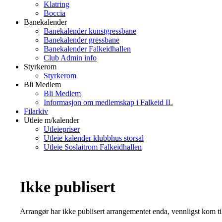
Klatring
Boccia
Banekalender
Banekalender kunstgressbane
Banekalender gressbane
Banekalender Falkeidhallen
Club Admin info
Styrkerom
Styrkerom
Bli Medlem
Bli Medlem
Informasjon om medlemskap i Falkeid IL
Filarkiv
Utleie m/kalender
Utleiepriser
Utleie kalender klubbhus storsal
Utleie Soslaitrom Falkeidhallen
Ikke publisert
Arrangør har ikke publisert arrangementet enda, vennligst kom ti