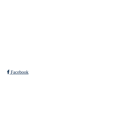
Falkeid IL
Tysværvågvegen 597
Org. nr: 977544459
post@falkeid-idrettslag.no
Facebook
Bli medlem i klubben!