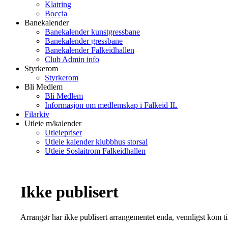
Klatring
Boccia
Banekalender
Banekalender kunstgressbane
Banekalender gressbane
Banekalender Falkeidhallen
Club Admin info
Styrkerom
Styrkerom
Bli Medlem
Bli Medlem
Informasjon om medlemskap i Falkeid IL
Filarkiv
Utleie m/kalender
Utleiepriser
Utleie kalender klubbhus storsal
Utleie Soslaitrom Falkeidhallen
Ikke publisert
Arrangør har ikke publisert arrangementet enda, vennligst kom ti