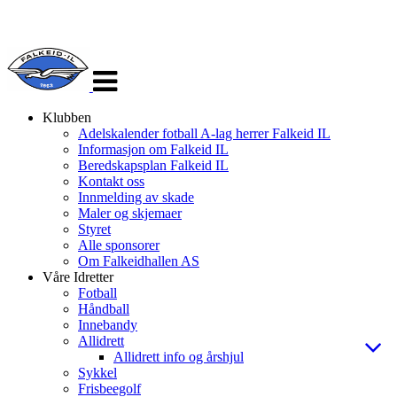
Veksle
navigasjon
Klubben
Adelskalender fotball A-lag herrer Falkeid IL
Informasjon om Falkeid IL
Beredskapsplan Falkeid IL
Kontakt oss
Innmelding av skade
Maler og skjemaer
Styret
Alle sponsorer
Om Falkeidhallen AS
Våre Idretter
Fotball
Håndball
Innebandy
Allidrett
Allidrett info og årshjul
Sykkel
Frisbeegolf