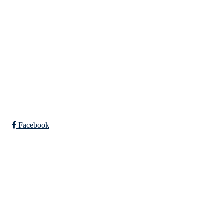
Falkeid IL
Tysværvågvegen 597
Org. nr: 977544459
post@falkeid-idrettslag.no
Facebook
Bli medlem i klubben!