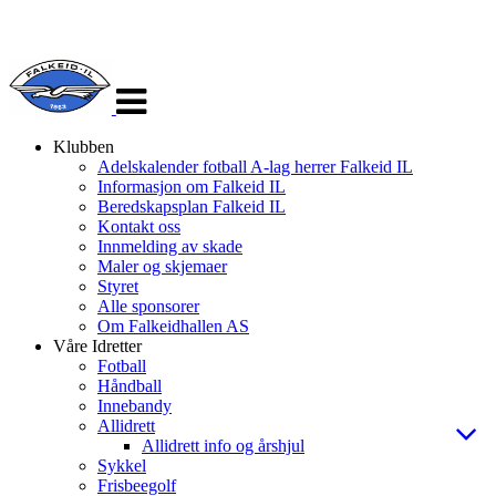
Veksle
navigasjon
Klubben
Adelskalender fotball A-lag herrer Falkeid IL
Informasjon om Falkeid IL
Beredskapsplan Falkeid IL
Kontakt oss
Innmelding av skade
Maler og skjemaer
Styret
Alle sponsorer
Om Falkeidhallen AS
Våre Idretter
Fotball
Håndball
Innebandy
Allidrett
Allidrett info og årshjul
Sykkel
Frisbeegolf