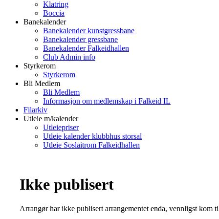
Klatring
Boccia
Banekalender
Banekalender kunstgressbane
Banekalender gressbane
Banekalender Falkeidhallen
Club Admin info
Styrkerom
Styrkerom
Bli Medlem
Bli Medlem
Informasjon om medlemskap i Falkeid IL
Filarkiv
Utleie m/kalender
Utleiepriser
Utleie kalender klubbhus storsal
Utleie Soslaitrom Falkeidhallen
Ikke publisert
Arrangør har ikke publisert arrangementet enda, vennligst kom ti