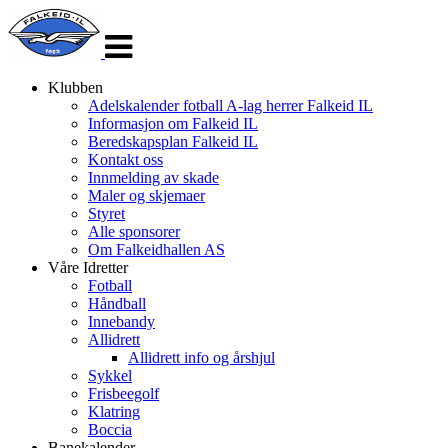
Veksle
navigasjon
Klubben
Adelskalender fotball A-lag herrer Falkeid IL
Informasjon om Falkeid IL
Beredskapsplan Falkeid IL
Kontakt oss
Innmelding av skade
Maler og skjemaer
Styret
Alle sponsorer
Om Falkeidhallen AS
Våre Idretter
Fotball
Håndball
Innebandy
Allidrett
Allidrett info og årshjul
Sykkel
Frisbeegolf
Klatring
Boccia
Banekalender