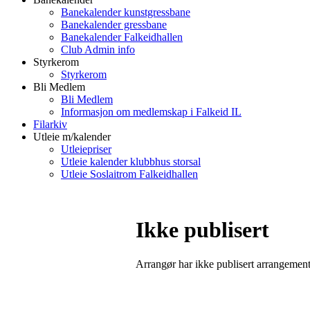
Banekalender kunstgressbane
Banekalender gressbane
Banekalender Falkeidhallen
Club Admin info
Styrkerom
Styrkerom
Bli Medlem
Bli Medlem
Informasjon om medlemskap i Falkeid IL
Filarkiv
Utleie m/kalender
Utleiepriser
Utleie kalender klubbhus storsal
Utleie Soslaitrom Falkeidhallen
Ikke publisert
Arrangør har ikke publisert arrangemente