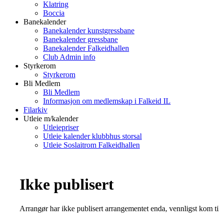
Klatring
Boccia
Banekalender
Banekalender kunstgressbane
Banekalender gressbane
Banekalender Falkeidhallen
Club Admin info
Styrkerom
Styrkerom
Bli Medlem
Bli Medlem
Informasjon om medlemskap i Falkeid IL
Filarkiv
Utleie m/kalender
Utleiepriser
Utleie kalender klubbhus storsal
Utleie Soslaitrom Falkeidhallen
Ikke publisert
Arrangør har ikke publisert arrangementet enda, vennligst kom ti