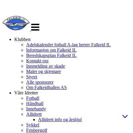
Veksle
navigasjon
Klubben
Adelskalender fotball A-lag herrer Falkeid IL
Informasjon om Falkeid IL
Beredskapsplan Falkeid IL
Kontakt oss
Innmelding av skade
Maler og skjemaer
Styret
Alle sponsorer
Om Falkeidhallen AS
Våre Idretter
Fotball
Håndball
Innebandy
Allidrett
Allidrett info og årshjul
Sykkel
Frisbeegolf