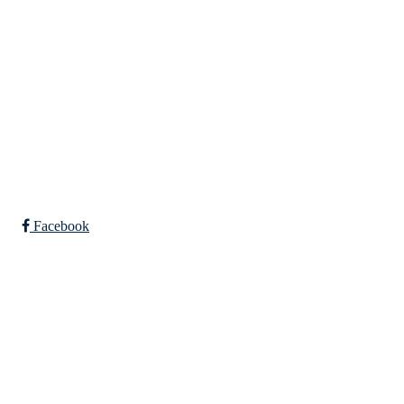
Falkeid IL
Tysværvågvegen 597
Org. nr: 977544459
post@falkeid-idrettslag.no
Facebook
Bli medlem i klubben!