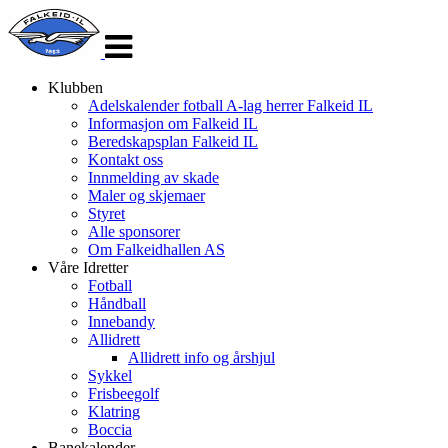
Veksle
navigasjon
Klubben
Adelskalender fotball A-lag herrer Falkeid IL
Informasjon om Falkeid IL
Beredskapsplan Falkeid IL
Kontakt oss
Innmelding av skade
Maler og skjemaer
Styret
Alle sponsorer
Om Falkeidhallen AS
Våre Idretter
Fotball
Håndball
Innebandy
Allidrett
Allidrett info og årshjul
Sykkel
Frisbeegolf
Klatring
Boccia
Banekalender