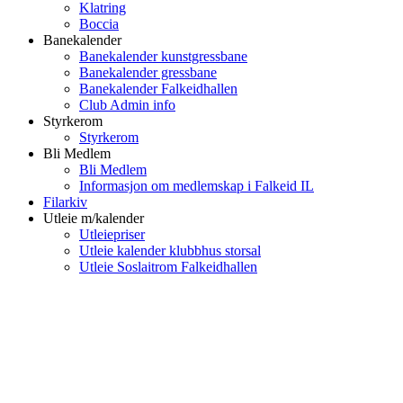
Klatring
Boccia
Banekalender
Banekalender kunstgressbane
Banekalender gressbane
Banekalender Falkeidhallen
Club Admin info
Styrkerom
Styrkerom
Bli Medlem
Bli Medlem
Informasjon om medlemskap i Falkeid IL
Filarkiv
Utleie m/kalender
Utleiepriser
Utleie kalender klubbhus storsal
Utleie Soslaitrom Falkeidhallen