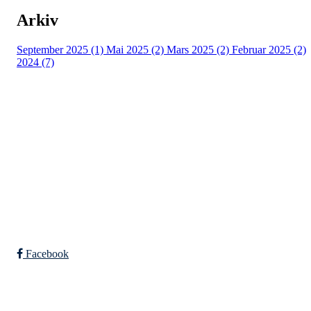
Arkiv
September 2025 (1)
Mai 2025 (2)
Mars 2025 (2)
Februar 2025 (2)
2024 (7)
Falkeid IL
Tysværvågvegen 597
Org. nr: 977544459
post@falkeid-idrettslag.no
Facebook
Bli medlem i klubben!