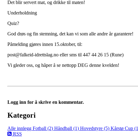
Det blir servert mat, og drikke til maten!
Underholdning
Quiz?
God drøs og fin stemning, det kan vi som alle andre år garantere!
Påmelding gjøres innen 15.oktober, til:
post@falkeid-idrettslag.no eller sms til 447 44 26 15 (Rune)
Vi gleder oss, og håper å se nettopp DEG denne kvelden!
Logg inn for å skrive en kommentar.
Kategori
Alle innlegg
Fotball (2)
Håndball (1)
Hovedstyre (5)
Kårstø Cup (1
RSS