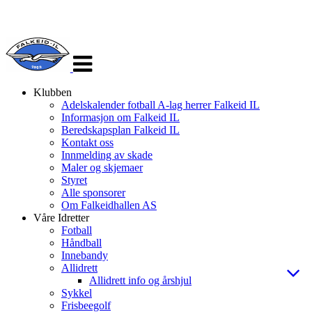
Veksle
navigasjon
Klubben
Adelskalender fotball A-lag herrer Falkeid IL
Informasjon om Falkeid IL
Beredskapsplan Falkeid IL
Kontakt oss
Innmelding av skade
Maler og skjemaer
Styret
Alle sponsorer
Om Falkeidhallen AS
Våre Idretter
Fotball
Håndball
Innebandy
Allidrett
Allidrett info og årshjul
Sykkel
Frisbeegolf